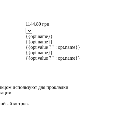
1144.80 грн
{{opt.name}}
{{opt.name}}
{{opt.value ? '' : opt.name}}
{{opt.name}}
{{opt.value ? '' : opt.name}}
ьцом используют для прокладки
зации.
й - 6 метров.