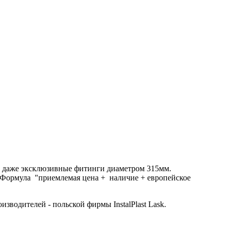
О ПОЛОЖЕНИЯ.
и даже эксклюзивные фитинги диаметром 315мм.
 Формула "приемлемая цена + наличие + европейское
водителей - польской фирмы InstalPlast Lask.