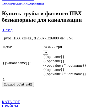
Техническая информация
Купить трубы и фитинги ПВХ
безнапорные для канализации
Назад
Труба ПВХ канал., d 250x7,3х6000 мм, SN8
Цена:
7434.72 грн
{{opt.name}}
{{opt.name}}
{{variant.name}}:
{{opt.value ? '' : opt.name}}
{{opt.name}}
{{opt.value ? '' : opt.name}}
{{ds.addToCartText}}
КАТАЛОГ
ПРАЙСЫ