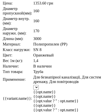
Цена:
1353.60 грн
Диаметр
160
пропускной(мм):
Диаметр внутр.
160
(мм):
Диаметр
170
наружн. (мм):
Длина (мм):
3000
Материал:
Полипропилен (PP)
Класс нагрузки:
SN 8
Цвет:
Оранжевый
Вес 1м (кг):
1,4
Наличие:
В наличии
Тип товара:
Труба
Для безнапірної каналізації, Для систем
Применение:
дренажу, Для повітроводів
{{opt.name}}
{{opt.name}}
{{variant.name}}:
{{opt.value ? '' : opt.name}}
{{opt.name}}
{{opt.value ? '' : opt.name}}