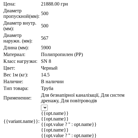
Цена:
21888.00 грн
Диаметр
500
пропускной(мм):
Диаметр внутр.
500
(мм):
Диаметр
567
наружн. (мм):
Длина (мм):
5900
Материал:
Полипропилен (PP)
Класс нагрузки:
SN 8
Цвет:
Черный
Вес 1м (кг):
14.5
Наличие:
В наличии
Тип товара:
Труба
Для безнапірної каналізації, Для систем
Применение:
дренажу, Для повітроводів
{{opt.name}}
{{opt.name}}
{{variant.name}}:
{{opt.value ? '' : opt.name}}
{{opt.name}}
{{opt.value ? '' : opt.name}}