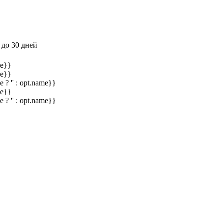
 до 30 дней
me}}
me}}
e ? '' : opt.name}}
me}}
e ? '' : opt.name}}