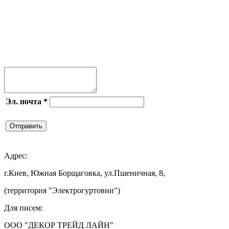




Эл. почта
*
Отправить

Адрес:
г.Киев, Южная Борщаговка, ул.Пшеничная, 8,
(территория "Электрогуртовни")
Для писем:
ООО "ДЕКОР ТРЕЙД ЛАЙН"