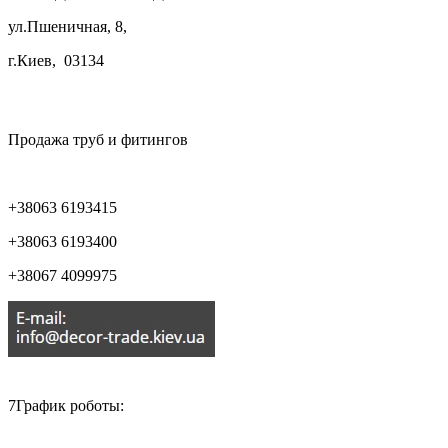
ул.Пшеничная, 8,
г.Киев, 03134

Продажа труб и фитингов
+38063 6193415
+38063 6193400
+38067 4099975

7График роботы: