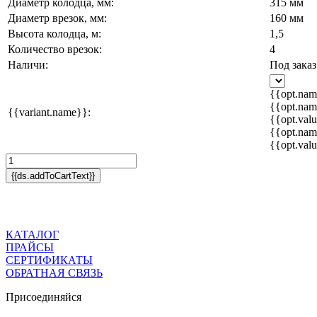
Диаметр колодца, мм:
315 мм
Диаметр врезок, мм:
160 мм
Высота колодца, м:
1,5
Количество врезок:
4
Наличи:
Под заказ
{{opt.na
{{opt.na
{{variant.name}}:
{{opt.valu
{{opt.na
{{opt.valu
{{ds.addToCartText}}
КАТАЛОГ
ПРАЙСЫ
СЕРТИФИКАТЫ
ОБРАТНАЯ СВЯЗЬ
Присоединяйся