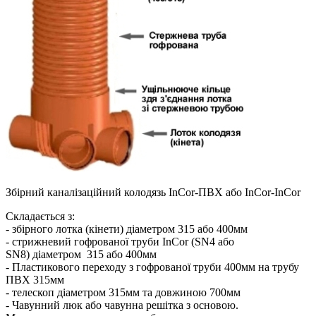
Збірний каналізаційний колодязь InCor-ПВХ або InCor-InCor
Складається з:
- збірного лотка (кінети) діаметром 315 або 400мм
- стрижневий гофрованої труби InCor (SN4 або
SN8) діаметром 315 або 400мм
- Пластикового переходу з гофрованої труби 400мм на трубу
ПВХ 315мм
- телескоп діаметром 315мм та довжиною 700мм
- Чавунний люк або чавунна решітка з основою.