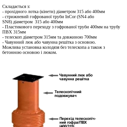
Складається з:
- прохідного лотка (кінети) діаметром 315 або 400мм
- стрижневий гофрованої труби InCor (SN4 або
SN8) діаметром 315 або 400мм
- Пластикового переходу з гофрованої труби 400мм на трубу
ПВХ 315мм
- телескоп діаметром 315мм та довжиною 700мм
- Чавунний люк або чавунна решітка з основою.
Можлива установка колодязя без телескопа а також з
бетонною основою і люком.