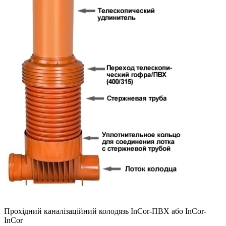
Прохідний каналізаційний колодязь InCor-ПВХ або InCor-
InCor