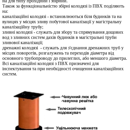
на для типу прохідний і збірний.
Також за функціональністю збірні колодязі із ПВХ поділяють
на:
каналізаційні колодязі - встановлюються біля будинків та на
вулицях у місцях зливу побутової каналізації у магістральну
каналізаційну трубу;
зливні колодязі - служать для збору та спрямування дощових
вод з зливних систем дахів будинків в магістральні труби
зливової каналізації;
дренажні колодязі - служать для з'єднання дренажних труб у
місцях поворотів, розгалужень та переходів діаметра від
основного трубопроводу до прилеглих, або меншого діаметра.
Всі каналізаційні колодязі з ПВХ призначені для
інспектування та при необхідності очищення каналізаційних
систем.