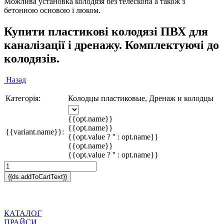
Можлива установка колодязя без телескопа а також з
бетонною основою і люком.
Купити пластикові колодязі ПВХ для
каналізації і дренажу. Комплектуючі до
колодязів.
Назад
Категорія:
Колодцы пластиковые, Дренаж и колодцы
{{opt.name}}
{{opt.name}}
{{variant.name}}:
{{opt.value ? '' : opt.name}}
{{opt.name}}
{{opt.value ? '' : opt.name}}
{{ds.addToCartText}}
КАТАЛОГ
ПРАЙСИ