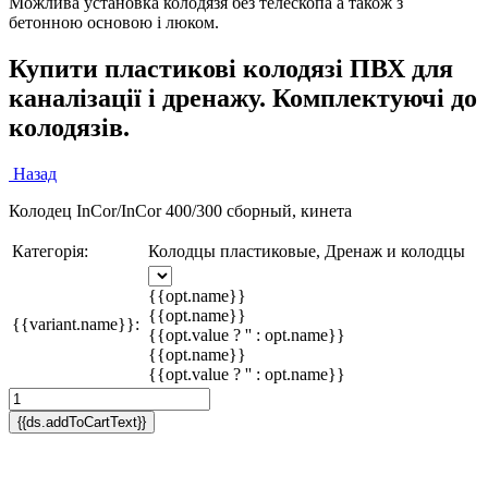
Можлива установка колодязя без телескопа а також з
бетонною основою і люком.
Купити пластикові колодязі ПВХ для
каналізації і дренажу. Комплектуючі до
колодязів.
Назад
Колодец InCor/InCor 400/300 сборный, кинета
Категорія:
Колодцы пластиковые, Дренаж и колодцы
{{opt.name}}
{{opt.name}}
{{variant.name}}:
{{opt.value ? '' : opt.name}}
{{opt.name}}
{{opt.value ? '' : opt.name}}
{{ds.addToCartText}}