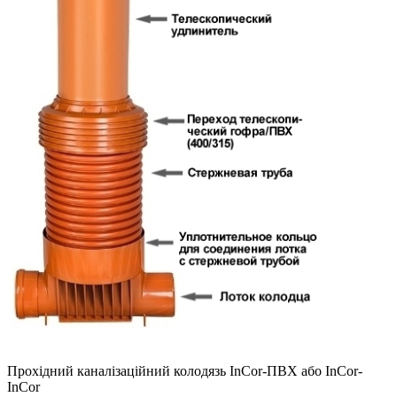
Прохідний каналізаційний колодязь InCor-ПВХ або InCor-
InCor