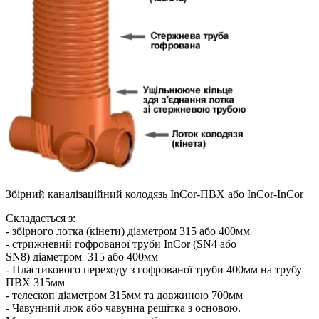
Збірний каналізаційний колодязь InCor-ПВХ або InCor-InCor
Складається з:
- збірного лотка (кінети) діаметром 315 або 400мм
- стрижневий гофрованої труби InCor (SN4 або
SN8) діаметром 315 або 400мм
- Пластикового переходу з гофрованої труби 400мм на трубу
ПВХ 315мм
- телескоп діаметром 315мм та довжиною 700мм
- Чавунний люк або чавунна решітка з основою.