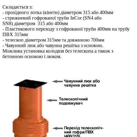
Складається з:
- прохідного лотка (кінети) діаметром 315 або 400мм
- стрижневий гофрованої труби InCor (SN4 або
SN8) діаметром 315 або 400мм
- Пластикового переходу з гофрованої труби 400мм на трубу
ПВХ 315мм
- телескоп діаметром 315мм та довжиною 700мм
- Чавунний люк або чавунна решітка з основою.
Можлива установка колодязя без телескопа а також з
бетонною основою і люком.