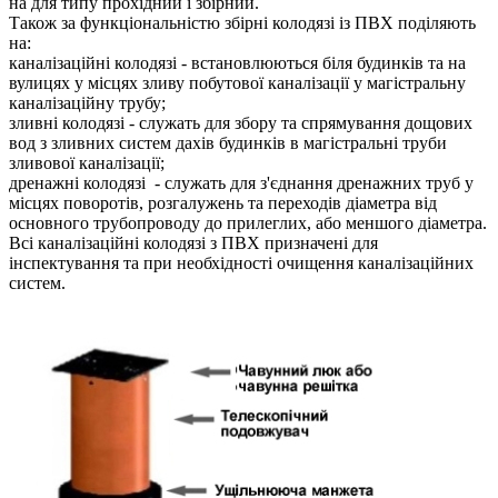
на для типу прохідний і збірний.
Також за функціональністю збірні колодязі із ПВХ поділяють
на:
каналізаційні колодязі - встановлюються біля будинків та на
вулицях у місцях зливу побутової каналізації у магістральну
каналізаційну трубу;
зливні колодязі - служать для збору та спрямування дощових
вод з зливних систем дахів будинків в магістральні труби
зливової каналізації;
дренажні колодязі - служать для з'єднання дренажних труб у
місцях поворотів, розгалужень та переходів діаметра від
основного трубопроводу до прилеглих, або меншого діаметра.
Всі каналізаційні колодязі з ПВХ призначені для
інспектування та при необхідності очищення каналізаційних
систем.