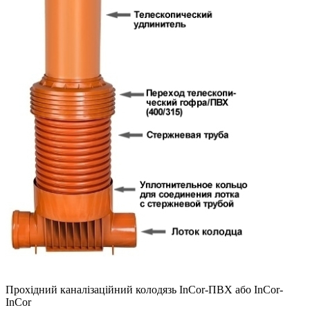
Прохідний каналізаційний колодязь InCor-ПВХ або InCor-
InCor