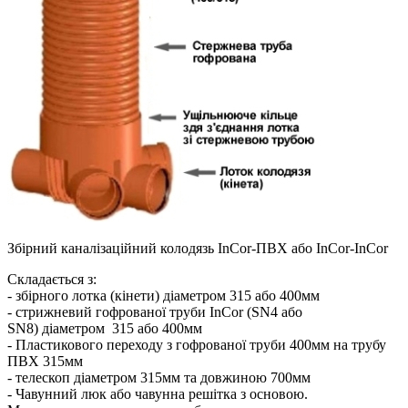
Збірний каналізаційний колодязь InCor-ПВХ або InCor-InCor
Складається з:
- збірного лотка (кінети) діаметром 315 або 400мм
- стрижневий гофрованої труби InCor (SN4 або
SN8) діаметром 315 або 400мм
- Пластикового переходу з гофрованої труби 400мм на трубу
ПВХ 315мм
- телескоп діаметром 315мм та довжиною 700мм
- Чавунний люк або чавунна решітка з основою.