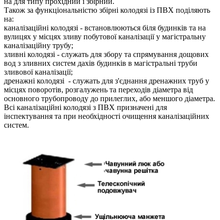
на для типу прохідний і збірний.
Також за функціональністю збірні колодязі із ПВХ поділяють
на:
каналізаційні колодязі - встановлюються біля будинків та на
вулицях у місцях зливу побутової каналізації у магістральну
каналізаційну трубу;
зливні колодязі - служать для збору та спрямування дощових
вод з зливних систем дахів будинків в магістральні труби
зливової каналізації;
дренажні колодязі - служать для з'єднання дренажних труб у
місцях поворотів, розгалужень та переходів діаметра від
основного трубопроводу до прилеглих, або меншого діаметра.
Всі каналізаційні колодязі з ПВХ призначені для
інспектування та при необхідності очищення каналізаційних
систем.