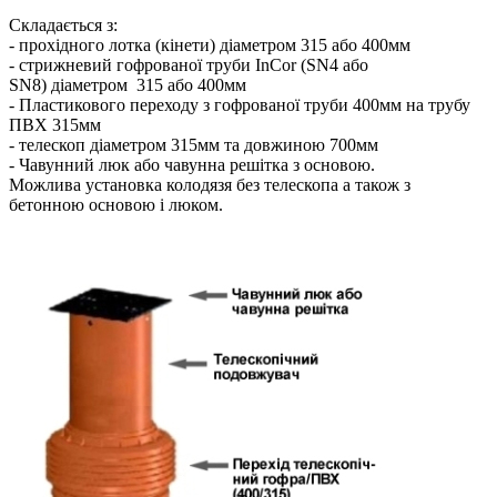
Складається з:
- прохідного лотка (кінети) діаметром 315 або 400мм
- стрижневий гофрованої труби InCor (SN4 або
SN8) діаметром 315 або 400мм
- Пластикового переходу з гофрованої труби 400мм на трубу
ПВХ 315мм
- телескоп діаметром 315мм та довжиною 700мм
- Чавунний люк або чавунна решітка з основою.
Можлива установка колодязя без телескопа а також з
бетонною основою і люком.