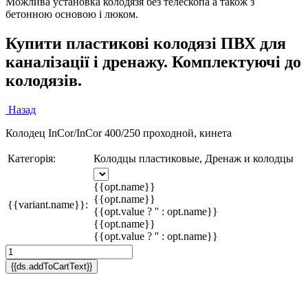
Можлива установка колодязя без телескопа а також з
бетонною основою і люком.
Купити пластикові колодязі ПВХ для
каналізації і дренажу. Комплектуючі до
колодязів.
Назад
Колодец InCor/InCor 400/250 проходной, кинета
Категорія:
Колодцы пластиковые, Дренаж и колодцы
{{opt.name}}
{{opt.name}}
{{variant.name}}:
{{opt.value ? '' : opt.name}}
{{opt.name}}
{{opt.value ? '' : opt.name}}
{{ds.addToCartText}}