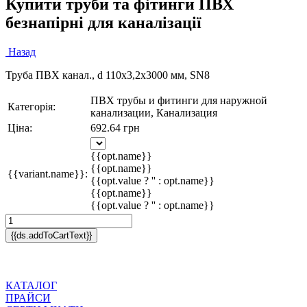
Купити труби та фітинги ПВХ
безнапірні для каналізації
Назад
Труба ПВХ канал., d 110x3,2х3000 мм, SN8
ПВХ трубы и фитинги для наружной
Категорія:
канализации, Канализация
Ціна:
692.64 грн
{{opt.name}}
{{opt.name}}
{{variant.name}}:
{{opt.value ? '' : opt.name}}
{{opt.name}}
{{opt.value ? '' : opt.name}}
{{ds.addToCartText}}
КАТАЛОГ
ПРАЙСИ