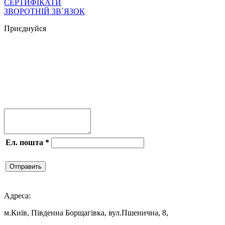
СЕРТИФІКАТИ
ЗВОРОТНІЙ ЗВ`ЯЗОК
Приєднуйся




Ел. пошта
*
Отправить

Адреса:
м.Київ, Південна Борщагівка, вул.Пшенична, 8,