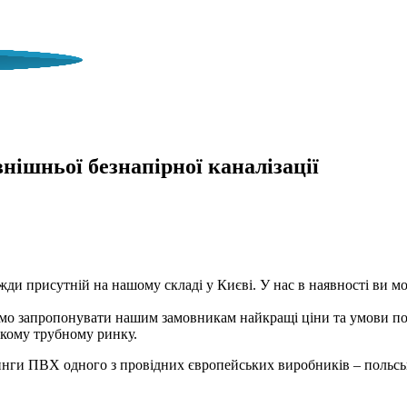
МПАНІЯ ПРАЦЮЄ ПІД ЧАС ВОЄНОГ
шньої безнапірної каналізації
и присутній на нашому складі у Києві. У нас в наявності ви мо
о запропонувати нашим замовникам найкращі ціни та умови пос
ькому трубному ринку.
инги ПВХ одного з провідних європейських виробників – польсько