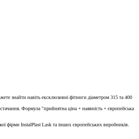
О СТАНУ.
жете знайти навіть ексклюзивні фітинги діаметром 315 та 400
тачання. Формула "прийнятна ціна + наявність + європейська
ї фірми InstalPlast Lask та інших європейських виробників.