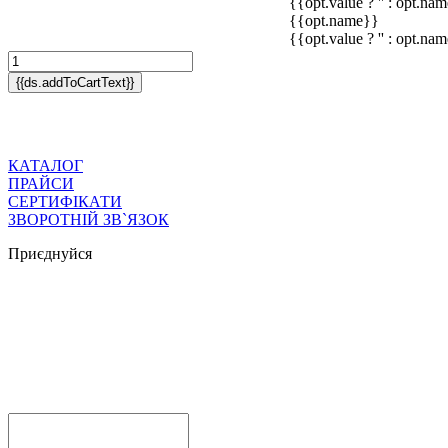
{{opt.value ? '' : opt.na
{{opt.name}}
{{opt.value ? '' : opt.na
{{ds.addToCartText}}
КАТАЛОГ
ПРАЙСИ
СЕРТИФІКАТИ
ЗВОРОТНІЙ ЗВ`ЯЗОК
Приєднуйся



