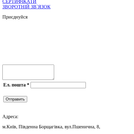
СЕРТИФІКАТИ
ЗВОРОТНІЙ ЗВ`ЯЗОК
Приєднуйся




Ел. пошта
*
Отправить

Адреса:
м.Київ, Південна Борщагівка, вул.Пшенична, 8,