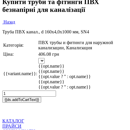
Купити труби та фітинги ПВХ
безнапірні для каналізації
Назад
Труба ПВХ канал., d 160x4,0х1000 мм, SN4
ПВХ трубы и фитинги для наружной
Категорія:
канализации, Канализация
Ціна:
406.08 грн
{{opt.name}}
{{opt.name}}
{{variant.name}}:
{{opt.value ? '' : opt.name}}
{{opt.name}}
{{opt.value ? '' : opt.name}}
{{ds.addToCartText}}
КАТАЛОГ
ПРАЙСИ