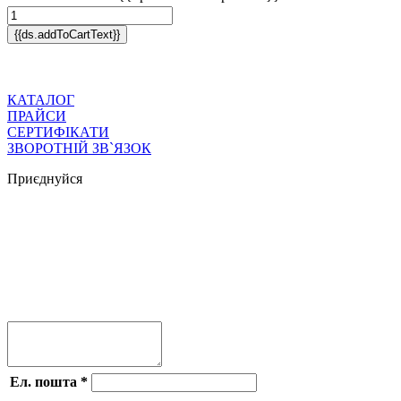
{{ds.addToCartText}}
КАТАЛОГ
ПРАЙСИ
СЕРТИФІКАТИ
ЗВОРОТНІЙ ЗВ`ЯЗОК
Приєднуйся




Ел. пошта
*