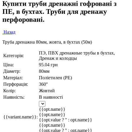
Купити труби дренажні гофровані з
ПЕ, в бухтах. Труби для дренажу
перфоровані.
Назад
Труба дренажна 80мм, жовта, в бухтах (50м)
ПЭ, ПВХ дренажные трубы в бухтах,
Категорія:
Дренаж и колодцы
Ціна:
95.04 грн
Діаметр:
80мм
Матеріал:
Поліетилен (PE)
Перфорація:
360°
Колір:
Жовтий
Наявність:
В наявності
{{opt.name}}
{{opt.name}}
{{variant.name}}:
{{opt.value ? '' : opt.name}}
{{opt.name}}
{{opt.value ? '' : opt.name}}