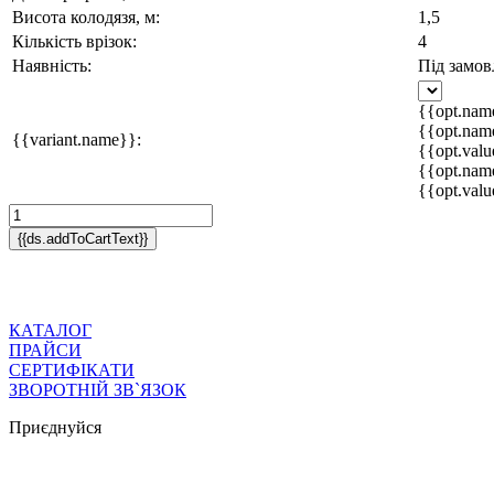
Висота колодязя, м:
1,5
Кількість врізок:
4
Наявність:
Під замов
{{opt.nam
{{opt.nam
{{variant.name}}:
{{opt.value
{{opt.nam
{{opt.value
{{ds.addToCartText}}
КАТАЛОГ
ПРАЙСИ
СЕРТИФІКАТИ
ЗВОРОТНІЙ ЗВ`ЯЗОК
Приєднуйся
