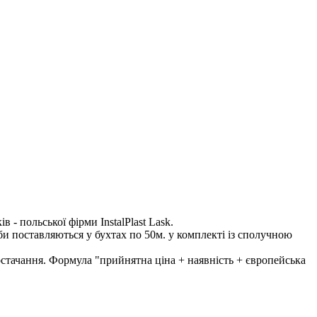
О СТАНУ.
- польської фірми InstalPlast Lask.
 поставляються у бухтах по 50м. у комплекті із сполучною
тачання. Формула "прийнятна ціна + наявність + європейська