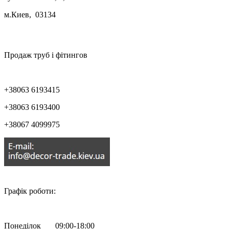
м.Киев, 03134

Продаж труб і фітингов
+38063 6193415
+38063 6193400
+38067 4099975

Графік роботи:
Понеділок 09:00-18:00