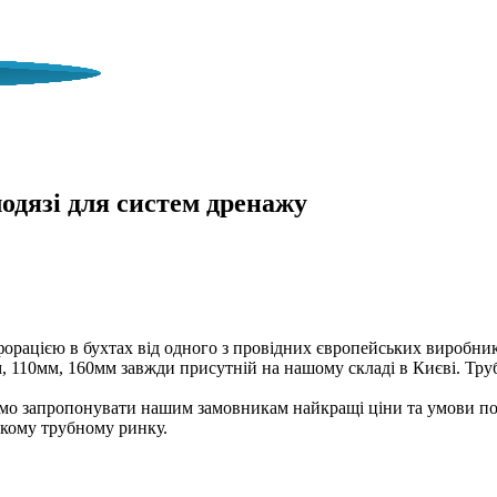
МПАНІЯ ПРАЦЮЄ ПІД ЧАС ВОЄНОГ
лодязі для систем дренажу
ацією в бухтах від одного з провідних європейських виробників 
110мм, 160мм завжди присутній на нашому складі в Києві. Труби
о запропонувати нашим замовникам найкращі ціни та умови пос
ькому трубному ринку.