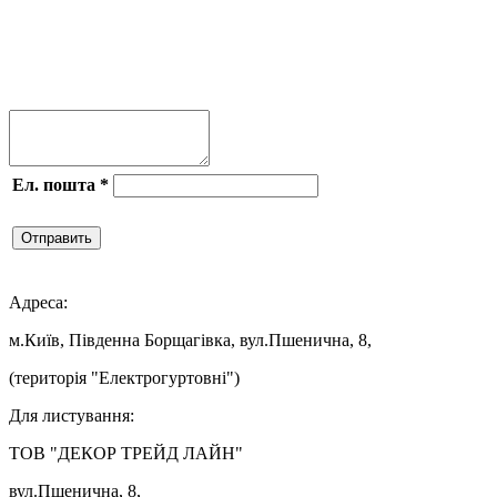



Ел. пошта
*
Отправить

Адреса:
м.Київ, Південна Борщагівка, вул.Пшенична, 8,
(територія "Електрогуртовні")
Для листування:
ТОВ "ДЕКОР ТРЕЙД ЛАЙН"
вул.Пшенична, 8,