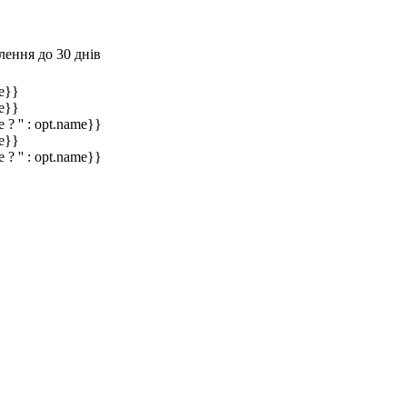
лення до 30 днів
e}}
e}}
 ? '' : opt.name}}
e}}
 ? '' : opt.name}}