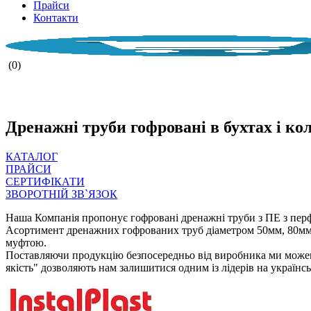
Прайси
Контакти
(0)
НАША КО
Дренажні труби гофровані в бухтах і ко
КАТАЛОГ
ПРАЙСИ
СЕРТИФІКАТИ
ЗВОРОТНІЙ ЗВ`ЯЗОК
Наша Компанія пропонує гофровані дренажні труби з ПЕ з перфор
Асортимент дренажних гофрованих труб діаметром 50мм, 80мм, 
муфтою.
Поставляючи продукцію безпосередньо від виробника ми можем
якість" дозволяють нам залишитися одним із лідерів на українс