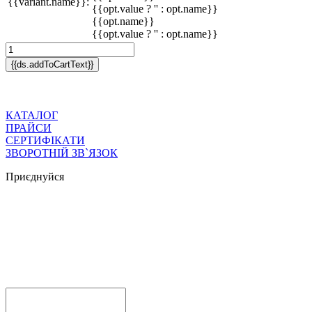
{{variant.name}}:
{{opt.value ? '' : opt.name}}
{{opt.name}}
{{opt.value ? '' : opt.name}}
{{ds.addToCartText}}
КАТАЛОГ
ПРАЙСИ
СЕРТИФІКАТИ
ЗВОРОТНІЙ ЗВ`ЯЗОК
Приєднуйся



